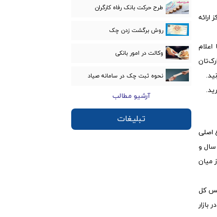
طرح حرکت بانک رفاه کارگران
 ارائه
روش برگشت زدن چک
اعلام
وکالت در امور بانكی
ک‌تان
ید.
نحوه ثبت چک در سامانه صیاد
ید.
آرشیو مطالب
تبلیغات
ع اصلی
سال و
ز میان
یس کل
 بازار