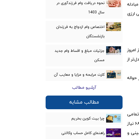
نحوه دریافت وام فرزندآوری در
مبادله
سال 1403
فته رئیس کل بانک مرکزی ۶۸ نیاز خدماتی ارزی
اختصاص وام ازدواج به فرزندان
بازنشستگان
 از امروز
جزئیات مبلغ و اقساط وام جدید
‌تر از
مسکن
کارت مرابحه و مزایا و معایب‌ آن
حواله
آرشیو مطالب
مطالب مشابه
 تمامی
چرا بیت کوین بخریم
ارزهایشان را به جز مواردی که مشخص کرده است، وارد کشور و این مرکز کنند و به دیگران بفروشند. بانک مرکزی اعلام کرده است که ۶۸ نیاز
ینی و
راهنمای کامل حساب وکالتی