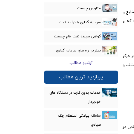
متاورس چیست
نابع و
که بر
سرمایه گذاری با درآمد ثابت
گواهی سپرده نفت خام چیست
بهترین راه های سرمایه گذاری
ر مرکز
آرشیو مطالب
 کشف و
پربازدید ترین مطالب
خدمات بدون کارت در دستگاه های
خودپرداز
سامانه پیامکی استعلام چک
صیادی
نقص در