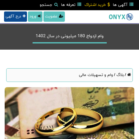
آگهی ها
خرید اشتراک
تعرفه ها
جستجو
عضویت
ورود
درج آگهی
وام ازدواج 180 میلیونی در سال 1402
بلاگ
وام و تسهیلات مالی
/
/