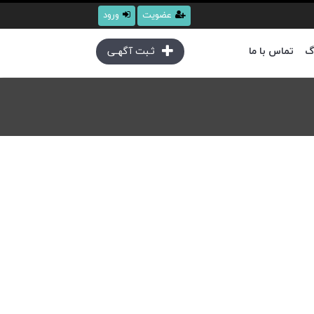
عضویت
ورود
گ
تماس با ما
ثـبت آگهـی