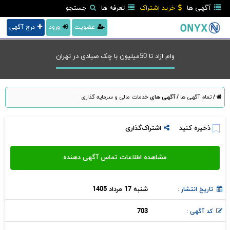
آگهی ها
خرید اشتراک
تعرفه ها
جستجو
عضویت
ورود
درج آگهی
وام ازاد تا 50میلیون با چک صیادی در تهران
/
تمام آگهی ها
/
آگهی های
خدمات مالی و سرمایه گذاری
ذخیره کنید
اشتراک‌گذاری
شنبه 17 مرداد 1405
تاریخ انتشار :
703
کد آگهی :