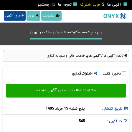
آگهی ها
خرید اشتراک
تعرفه ها
جستجو
عضویت
ورود
درج آگهی
وام با چک،سیمکارت،طلا ،خودرو،ملک در تهران
/
تمام آگهی ها
/
آگهی های
خدمات مالی و سرمایه گذاری
ذخیره کنید
اشتراک‌گذاری
پنج شنبه 15 مرداد 1405
تاریخ انتشار :
545
کد آگهی :