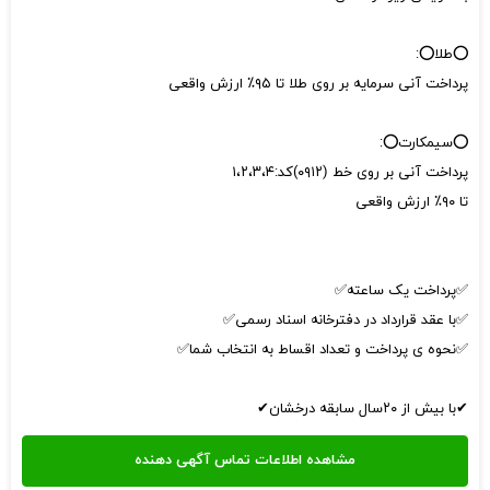
⭕طلا⭕:
پرداخت آنی سرمایه بر روی طلا تا ۹۵٪ ارزش واقعی
⭕سیمکارت⭕:
پرداخت آنی بر روی خط (۰۹۱۲)کد:۱،۲،۳،۴
تا ۹۰٪ ارزش واقعی
✅پرداخت یک ساعته✅
✅با عقد قرارداد در دفترخانه اسناد رسمی✅
✅نحوه ی پرداخت و تعداد اقساط به انتخاب شما✅
✔با بیش از ۲۰سال سابقه درخشان✔