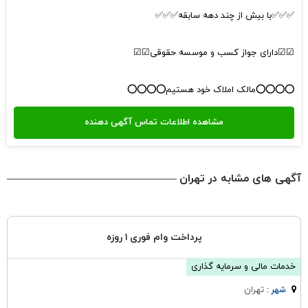
✅✅✅با بیش از چند دهه سابقه✅✅✅
☑☑دارای جواز کسب و موسسه حقوقی☑☑
⭕⭕⭕⭕مالک املاک خود هستیم⭕⭕⭕⭕
آگهی های مشابه در تهران
پرداخت وام فوری ۱ روزه
خدمات مالی و سرمایه گذاری
تهران
شهر :