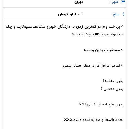
تهران
شهر :
1 میلیارد تومان
مبلغ :
✳پرداخت وام در کمترین زمان به دارندگان خودرو ملک،طلا،سیمکارت و چک
صیاد،وام خرید کالا با چک صیاد ✳️
✴مستقیم و بدون واسطه
✳تمامی مراحل کار در دفتر اسناد رسمی
بدون حاشیه❗
بدون معطلی ❗
بدون هزینه های اضافی‼️‼️❗⁉️
تعداد اقساط و ماه به دلخواه شما❌❌❌