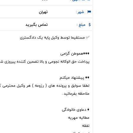
تهران
شهر :
تماس بگیرید
مبلغ :
✅ مستقیما توسط وکیل پایه یک دادگستری
♦️♦️♦️هموطن گرامی
پرداخت حق الوکاله نجومی و بالا تضمین کننده پیروزی شم
♦️♦️ پیشنهاد میکنم
لطفا سوابق و پرونده های ( رزومه ) هر وکیل محترمی که
ملاحظه بفرمائید .
♦️ دعاوی خانوادگی
مطالبه مهریه
نفقه