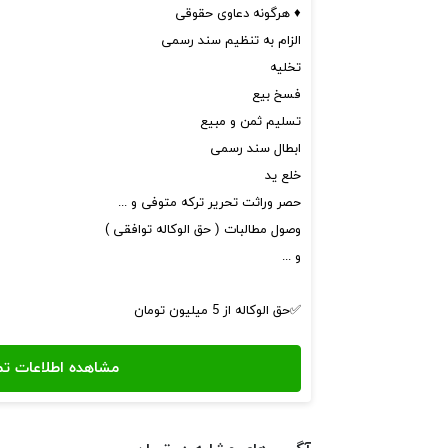
♦️ هرگونه دعاوی حقوقی
الزام به تنظیم سند رسمی
تخلیه
فسخ بیع
تسلیم ثمن و مبیع
ابطال سند رسمی
خلع ید
حصر وراثت تحریر ترکه متوفی و ...
وصول مطالبات ( حق الوکاله توافقی )
و ...
✅حق الوکاله از 5 میلیون تومان