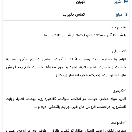
تهران
شهر :
تماس بگیرید
مبلغ :
به نام خدا
با شما تا آخر ایستاده ایم، اعتماد از شما و تلاش از ما
✅حقوقی:
الزام به تنظیم سند رسمی، اثبات مالکیت، تمامی دعاوی ملکی، مطالبه
خسارت و خسارت تاخیر تادیه، اجاره و اجور معوقه، خسارت خلع ید، فروش
مال مشاع، ارث، وصیت، حجر، انحصار وراثت و...
✅کیفری:
قتل، مواد مخدر، خیانت در امانت، سرقت، کلاهبرداری، تهمت، افترا، روابط
نامشروع، مزاحمت، فروش مال غیر، جرایم رانندگی، دیه و ...
✅خانواده:
مهریه، نفقه، اجرت المثل، طلاق توافقی، طلاق از طرف زوج یا زوجه، اعسار،