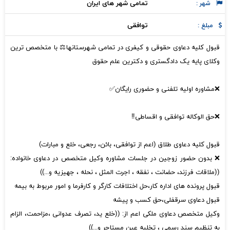
تمامی شهر های ایران
شهر :
توافقی
مبلغ :
قبول کلیه دعاوی حقوقی و کیفری در تمامی شهرستانها⚖️ با متخصص ترین
وکلای پایه یک دادگستری و دکترین علم حقوق
❌مشاوره اولیه تلفنی و حضوری رایگان✅
❌حق الوکاله توافقی و اقساطی‼️
قبول کلیه دعاوی طلاق (اعم از توافقی، بائن، رجعی، خلع و مبارات)
❌ بدون حضور زوجین در جلسات مشاوره وکیل متخصص در دعاوی خانواده:
((ملاقات فرزند، حضانت ، نفقه ، اجرت المثل ، نحله ، جهیزیه و...))
قبول پرونده های اداره کار،حل اختلافات کارگر و کارفرما و امور مربوط به بیمه
قبول دعاوی سرقفلی،حق کسب و پیشه
وکیل متخصص دعاوی ملکی اعم از: ((خلع ید، تصرف عدوانی ،مزاحمت، الزام
به تنظیم سند رسمی ، تخلیه عین مستاجر و...))