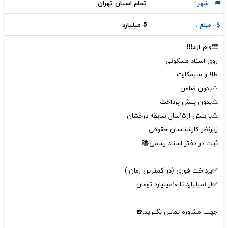
تمام استان تهران
شهر :
5 میلیارد
مبلغ :
❗❗❗وام ازاد❗❗❗
روی اسناد مسکونی
طلا و سیمکارت
⚠️بدون ضامن
⚠️بدون پیش پرداخت
⚠️با بیش از۱۵سال سابقه درخشان
زیرنظر کارشناسان حقوقی
ثبت در دفتر اسناد رسمی📚
✅پرداخت فوری (در کمترین زمان )
✅از ۱میلیارد تا ۱۰میلیارد تومان
جهت مشاوره تماس بگیرید.☎️